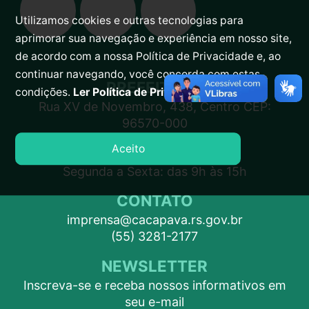
Utilizamos cookies e outras tecnologias para
aprimorar sua navegação e experiência em nosso site,
de acordo com a nossa Política de Privacidade e, ao
continuar navegando, você concorda com estas
PREFEITURA
condições.
Ler Política de Privacidade.
Rua XV de Novembro, 438, Centro CEP:
96570-000
Aceito
ATENDIMENTO
Segunda a Sexta: das 9h às 15h
CONTATO
imprensa@cacapava.rs.gov.br
(55) 3281-2177
NEWSLETTER
Inscreva-se e receba nossos informativos em
seu e-mail