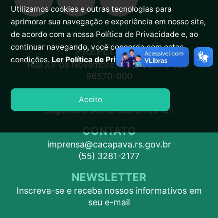
Utilizamos cookies e outras tecnologias para
aprimorar sua navegação e experiência em nosso site,
de acordo com a nossa Política de Privacidade e, ao
continuar navegando, você concorda com estas
PREFEITURA
condições.
Ler Política de Privacidade.
Rua XV de Novembro, 438, Centro CEP:
96570-000
ATENDIMENTO
Aceito
Segunda a Sexta: das 9h às 15h
CONTATO
imprensa@cacapava.rs.gov.br
(55) 3281-2177
NEWSLETTER
Inscreva-se e receba nossos informativos em
seu e-mail