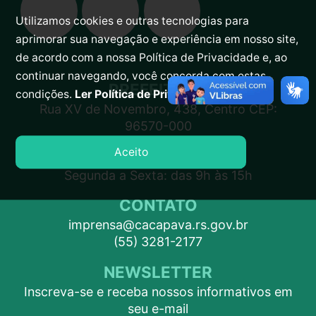
Utilizamos cookies e outras tecnologias para
aprimorar sua navegação e experiência em nosso site,
de acordo com a nossa Política de Privacidade e, ao
continuar navegando, você concorda com estas
PREFEITURA
condições.
Ler Política de Privacidade.
Rua XV de Novembro, 438, Centro CEP:
96570-000
Aceito
ATENDIMENTO
Segunda a Sexta: das 9h às 15h
CONTATO
imprensa@cacapava.rs.gov.br
(55) 3281-2177
NEWSLETTER
Inscreva-se e receba nossos informativos em
seu e-mail