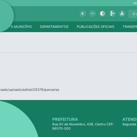
se
Add
Remove
Contrast
Schema
Accessible
O MUNICÍPIO
DEPARTAMENTOS
PUBLICAÇÕES OFICIAIS
TRANSP
ploads/uploads/edital/29376/parcerias
PREFEITURA
ATEND
Rua XV de Novembro, 438, Centro CEP:
Segunda 
96570-000