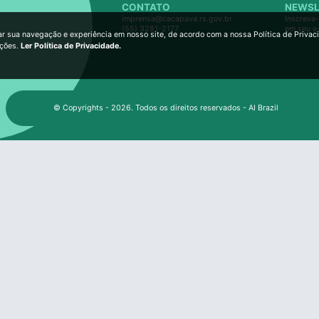
CONTATO
NEWSL
imprensa@cacapava.rs.gov.br
Inscreva-
(55) 3281-2177
em seu e
ar sua navegação e experiência em nosso site, de acordo com a nossa Política de Privac
ições.
Ler Política de Privacidade.
© Copyrights - 2026. Todos os direitos reservados - AI Brazil