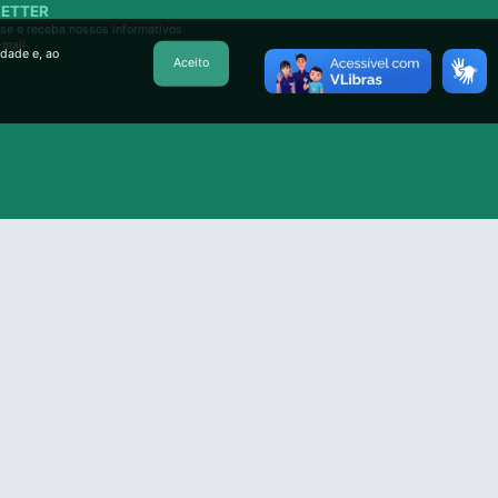
ETTER
se e receba nossos informativos
-mail
idade e, ao
Aceito