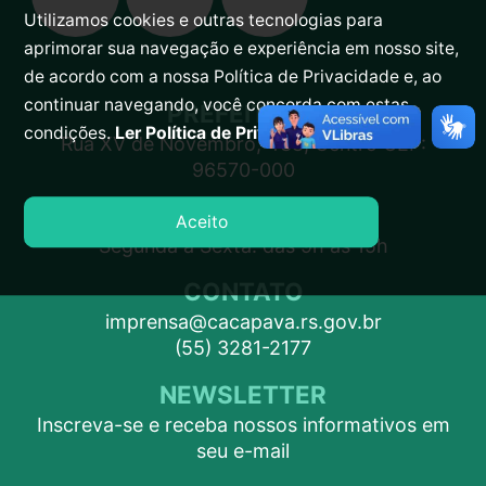
Utilizamos cookies e outras tecnologias para
aprimorar sua navegação e experiência em nosso site,
de acordo com a nossa Política de Privacidade e, ao
continuar navegando, você concorda com estas
PREFEITURA
condições.
Ler Política de Privacidade.
Rua XV de Novembro, 438, Centro CEP:
96570-000
ATENDIMENTO
Aceito
Segunda a Sexta: das 9h às 15h
CONTATO
imprensa@cacapava.rs.gov.br
(55) 3281-2177
NEWSLETTER
Inscreva-se e receba nossos informativos em
seu e-mail