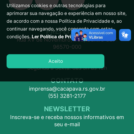
Utilizamos cookies e outras tecnologias para
aprimorar sua navegação e experiência em nosso site,
de acordo com a nossa Política de Privacidade e, ao
continuar navegando, você concorda com estas
PREFEITURA
condições.
Ler Política de Privacidade.
Rua XV de Novembro, 438, Centro CEP:
96570-000
ATENDIMENTO
Aceito
Segunda a Sexta: das 9h às 15h
CONTATO
imprensa@cacapava.rs.gov.br
(55) 3281-2177
NEWSLETTER
Inscreva-se e receba nossos informativos em
seu e-mail