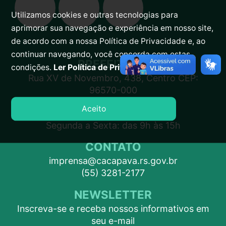
Utilizamos cookies e outras tecnologias para
aprimorar sua navegação e experiência em nosso site,
de acordo com a nossa Política de Privacidade e, ao
continuar navegando, você concorda com estas
PREFEITURA
condições.
Ler Política de Privacidade.
Rua XV de Novembro, 438, Centro CEP:
96570-000
Aceito
ATENDIMENTO
Segunda a Sexta: das 9h às 15h
CONTATO
imprensa@cacapava.rs.gov.br
(55) 3281-2177
NEWSLETTER
Inscreva-se e receba nossos informativos em
seu e-mail