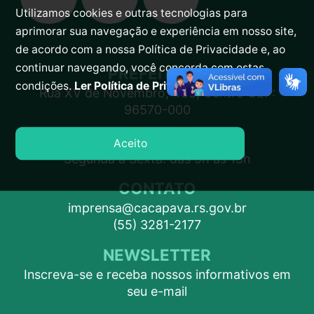
Utilizamos cookies e outras tecnologias para
aprimorar sua navegação e experiência em nosso site,
de acordo com a nossa Política de Privacidade e, ao
continuar navegando, você concorda com estas
PREFEITURA
condições.
Ler Política de Privacidade.
Rua XV de Novembro, 438, Centro CEP:
96570-000
ATENDIMENTO
Aceito
Segunda a Sexta: das 9h às 15h
CONTATO
imprensa@cacapava.rs.gov.br
(55) 3281-2177
NEWSLETTER
Inscreva-se e receba nossos informativos em
seu e-mail