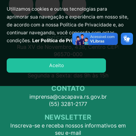
Utilizamos cookies e outras tecnologias para
aprimorar sua navegação e experiência em nosso site,
de acordo com a nossa Política de Privacidade e, ao
continuar navegando, você concorda com estas
PREFEITURA
condições.
Ler Política de Privacidade.
Rua XV de Novembro, 438, Centro CEP:
96570-000
Aceito
ATENDIMENTO
Segunda a Sexta: das 9h às 15h
CONTATO
imprensa@cacapava.rs.gov.br
(55) 3281-2177
NEWSLETTER
Inscreva-se e receba nossos informativos em
seu e-mail