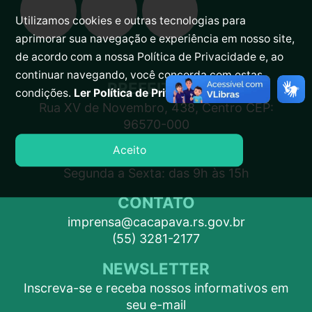
Utilizamos cookies e outras tecnologias para
aprimorar sua navegação e experiência em nosso site,
de acordo com a nossa Política de Privacidade e, ao
continuar navegando, você concorda com estas
PREFEITURA
condições.
Ler Política de Privacidade.
Rua XV de Novembro, 438, Centro CEP:
96570-000
Aceito
ATENDIMENTO
Segunda a Sexta: das 9h às 15h
CONTATO
imprensa@cacapava.rs.gov.br
(55) 3281-2177
NEWSLETTER
Inscreva-se e receba nossos informativos em
seu e-mail