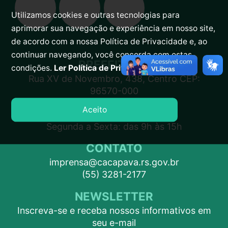
Utilizamos cookies e outras tecnologias para
aprimorar sua navegação e experiência em nosso site,
de acordo com a nossa Política de Privacidade e, ao
continuar navegando, você concorda com estas
PREFEITURA
condições.
Ler Política de Privacidade.
Rua XV de Novembro, 438, Centro CEP:
96570-000
Aceito
ATENDIMENTO
Segunda a Sexta: das 9h às 15h
CONTATO
imprensa@cacapava.rs.gov.br
(55) 3281-2177
NEWSLETTER
Inscreva-se e receba nossos informativos em
seu e-mail