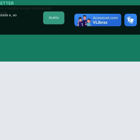
ETTER
se e receba nossos informativos
-mail
idade e, ao
Aceito