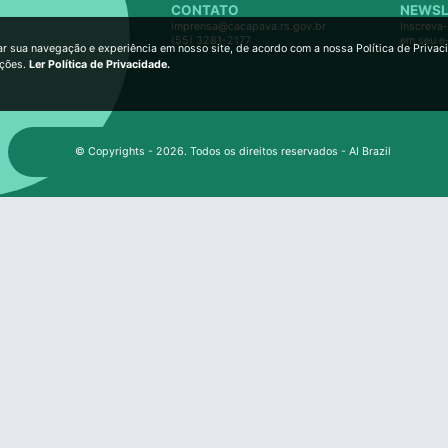
CONTATO
NEWSL
imprensa@cacapava.rs.gov.br
Inscreva-
(55) 3281-2177
em seu e
ar sua navegação e experiência em nosso site, de acordo com a nossa Política de Privac
ições.
Ler Política de Privacidade.
© Copyrights - 2026. Todos os direitos reservados - AI Brazil