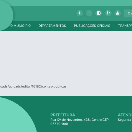
Add
Remove
Contrast
Schema
Accessible
O MUNICÍPIO
DEPARTAMENTOS
PUBLICAÇÕES OFICIAIS
TRANSP
ploads/uploads/edital/16182/contas-publicas
PREFEITURA
ATEND
Rua XV de Novembro, 438, Centro CEP:
Segunda 
96570-000