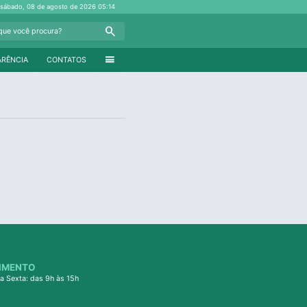
sábado, 08 de agosto de 2026
05:14
Search
menu
ARÊNCIA
CONTATOS
IMENTO
a Sexta: das 9h às 15h