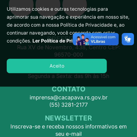
Utilizamos cookies e outras tecnologias para
aprimorar sua navegação e experiência em nosso site,
de acordo com a nossa Política de Privacidade e, ao
continuar navegando, você concorda com estas
PREFEITURA
condições.
Ler Política de Privacidade.
Rua XV de Novembro, 438, Centro CEP:
96570-000
Aceito
ATENDIMENTO
Segunda a Sexta: das 9h às 15h
CONTATO
imprensa@cacapava.rs.gov.br
(55) 3281-2177
NEWSLETTER
Inscreva-se e receba nossos informativos em
seu e-mail