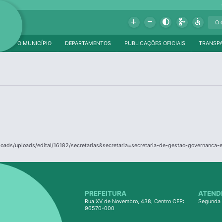
Add
Remove
Contrast
Schema
Accessible
O MUNICÍPIO
DEPARTAMENTOS
PUBLICAÇÕES OFICIAIS
TRANSP
ploads/uploads/edital/16182/secretarias&secretaria=secretaria-de-gestao-governanca
PREFEITURA
ATEND
Rua XV de Novembro, 438, Centro CEP:
Segunda 
96570-000