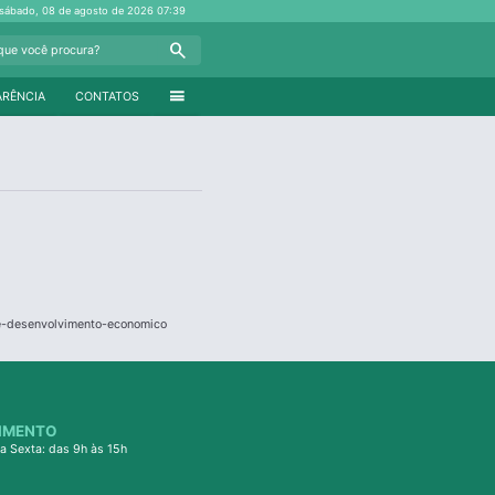
sábado, 08 de agosto de 2026
07:39
Search
menu
ARÊNCIA
CONTATOS
-e-desenvolvimento-economico
IMENTO
a Sexta: das 9h às 15h