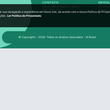
CONTATO
NEWSL
imprensa@cacapava.rs.gov.br
Inscreva-
(55) 3281-2177
em seu e
ar sua navegação e experiência em nosso site, de acordo com a nossa Política de Privac
ições.
Ler Política de Privacidade.
© Copyrights - 2026. Todos os direitos reservados - AI Brazil