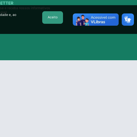
ETTER
se e receba nossos informativos
-mail
idade e, ao
Aceito