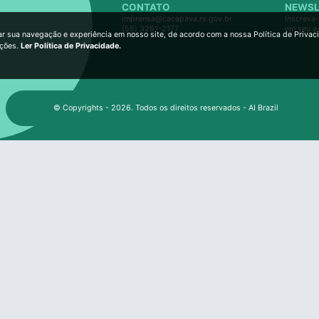
CONTATO
NEWSL
imprensa@cacapava.rs.gov.br
Inscreva-
(55) 3281-2177
em seu e
ar sua navegação e experiência em nosso site, de acordo com a nossa Política de Privac
ições.
Ler Política de Privacidade.
© Copyrights - 2026. Todos os direitos reservados - AI Brazil