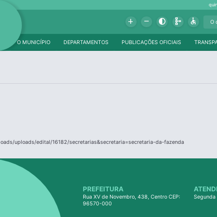
qui
Add
Remove
Contrast
Schema
Accessible
O MUNICÍPIO
DEPARTAMENTOS
PUBLICAÇÕES OFICIAIS
TRANSP
loads/uploads/edital/16182/secretarias&secretaria=secretaria-da-fazenda
PREFEITURA
ATEND
Rua XV de Novembro, 438, Centro CEP:
Segunda 
96570-000