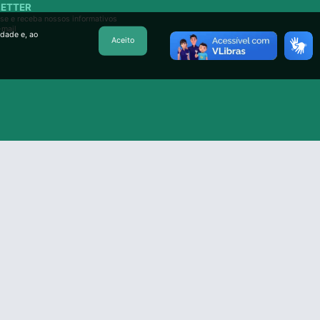
ETTER
se e receba nossos informativos
-mail
idade e, ao
Aceito