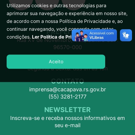
Utilizamos cookies e outras tecnologias para
aprimorar sua navegação e experiência em nosso site,
de acordo com a nossa Política de Privacidade e, ao
continuar navegando, você concorda com estas
PREFEITURA
condições.
Ler Política de Privacidade.
Rua XV de Novembro, 438, Centro CEP:
96570-000
ATENDIMENTO
Aceito
Segunda a Sexta: das 9h às 15h
CONTATO
imprensa@cacapava.rs.gov.br
(55) 3281-2177
NEWSLETTER
Inscreva-se e receba nossos informativos em
seu e-mail