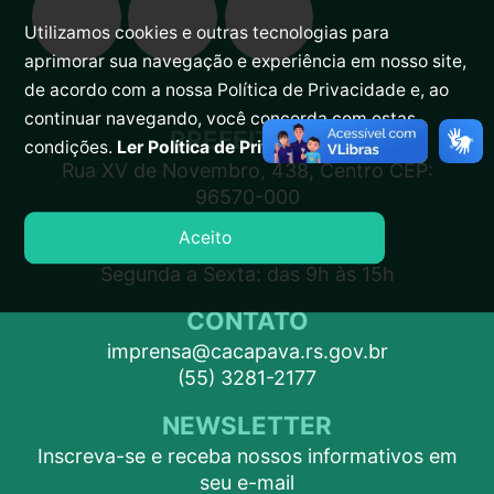
Utilizamos cookies e outras tecnologias para
aprimorar sua navegação e experiência em nosso site,
de acordo com a nossa Política de Privacidade e, ao
continuar navegando, você concorda com estas
PREFEITURA
condições.
Ler Política de Privacidade.
Rua XV de Novembro, 438, Centro CEP:
96570-000
Aceito
ATENDIMENTO
Segunda a Sexta: das 9h às 15h
CONTATO
imprensa@cacapava.rs.gov.br
(55) 3281-2177
NEWSLETTER
Inscreva-se e receba nossos informativos em
seu e-mail