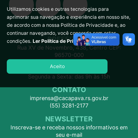
Utilizamos cookies e outras tecnologias para
aprimorar sua navegação e experiência em nosso site,
de acordo com a nossa Política de Privacidade e, ao
continuar navegando, você concorda com estas
PREFEITURA
condições.
Ler Política de Privacidade.
Rua XV de Novembro, 438, Centro CEP:
96570-000
Aceito
ATENDIMENTO
Segunda a Sexta: das 9h às 15h
CONTATO
imprensa@cacapava.rs.gov.br
(55) 3281-2177
NEWSLETTER
Inscreva-se e receba nossos informativos em
seu e-mail