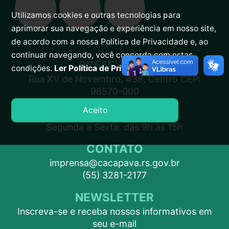
Utilizamos cookies e outras tecnologias para
aprimorar sua navegação e experiência em nosso site,
de acordo com a nossa Política de Privacidade e, ao
continuar navegando, você concorda com estas
PREFEITURA
condições.
Ler Política de Privacidade.
Rua XV de Novembro, 438, Centro CEP:
96570-000
Aceito
ATENDIMENTO
Segunda a Sexta: das 9h às 15h
CONTATO
imprensa@cacapava.rs.gov.br
(55) 3281-2177
NEWSLETTER
Inscreva-se e receba nossos informativos em
seu e-mail