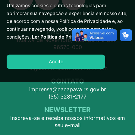
Utilizamos cookies e outras tecnologias para
aprimorar sua navegação e experiência em nosso site,
de acordo com a nossa Política de Privacidade e, ao
continuar navegando, você concorda com estas
PREFEITURA
condições.
Ler Política de Privacidade.
Rua XV de Novembro, 438, Centro CEP:
96570-000
ATENDIMENTO
Aceito
Segunda a Sexta: das 9h às 15h
CONTATO
imprensa@cacapava.rs.gov.br
(55) 3281-2177
NEWSLETTER
Inscreva-se e receba nossos informativos em
seu e-mail