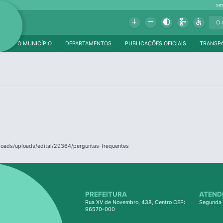
se
Add
Remove
Contrast
Schema
Accessible
O MUNICÍPIO
DEPARTAMENTOS
PUBLICAÇÕES OFICIAIS
TRANSP
ploads/uploads/edital/29364/perguntas-frequentes
PREFEITURA
ATEND
Rua XV de Novembro, 438, Centro CEP:
Segunda 
96570-000