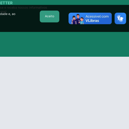
ETTER
se e receba nossos informativos
-mail
idade e, ao
Aceito