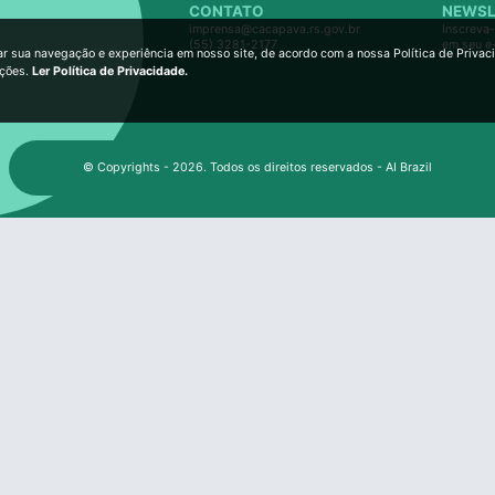
CONTATO
NEWSL
imprensa@cacapava.rs.gov.br
Inscreva-
(55) 3281-2177
em seu e
ar sua navegação e experiência em nosso site, de acordo com a nossa Política de Privac
ições.
Ler Política de Privacidade.
© Copyrights - 2026. Todos os direitos reservados - AI Brazil