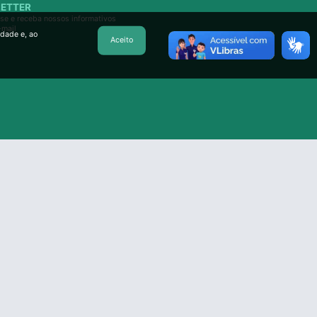
ETTER
se e receba nossos informativos
-mail
idade e, ao
Aceito