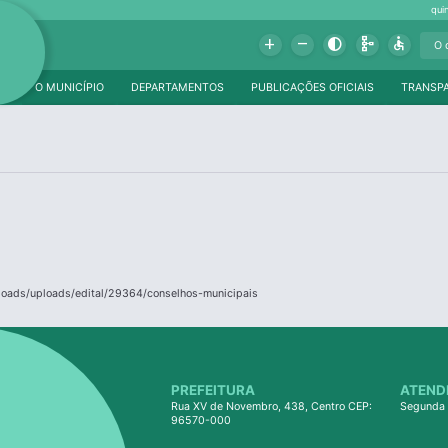
qui
Add
Remove
Contrast
Schema
Accessible
O MUNICÍPIO
DEPARTAMENTOS
PUBLICAÇÕES OFICIAIS
TRANSP
ploads/uploads/edital/29364/conselhos-municipais
PREFEITURA
ATEND
Rua XV de Novembro, 438, Centro CEP:
Segunda 
96570-000