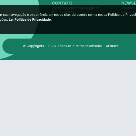
CONTATO
NEWSL
imprensa@cacapava.rs.gov.br
Inscreva-
(55) 3281-2177
em seu e
ar sua navegação e experiência em nosso site, de acordo com a nossa Política de Privac
ições.
Ler Política de Privacidade.
© Copyrights - 2026. Todos os direitos reservados - AI Brazil