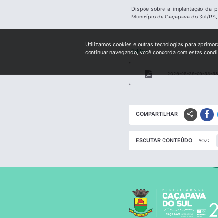
Dispõe sobre a implantação da p
Município de Caçapava do Sul/RS, 
Utilizamos cookies e outras tecnologias para aprimor
Edital:
continuar navegando, você concorda com estas cond
2026-05-29-09-53-58-
share
COMPARTILHAR
ESCUTAR CONTEÚDO
VOZ: