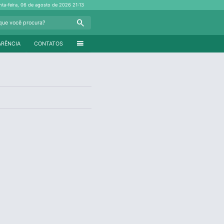
nta-feira, 06 de agosto de 2026
21:13
Search
menu
ARÊNCIA
CONTATOS