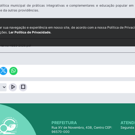
olítica municipal de práticas integrativas e complementares e educação popular e
e da outras providências.
ar sua navegação e experiência em nosso site, de acordo com a nossa Política de Privac
ições.
Ler Política de Privacidade.
lei-no-4883-2026.pdf
play_arrow
stop
PREFEITURA
ATEND
Rua XV de Novembro, 438, Centro CEP:
Segunda 
96570-000