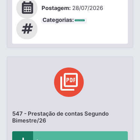
calendar_month
Postagem:
28/07/2026
Categorias:
Contas Públicas
tag
picture_as_pdf
547 - Prestação de contas Segundo
Bimestre/26