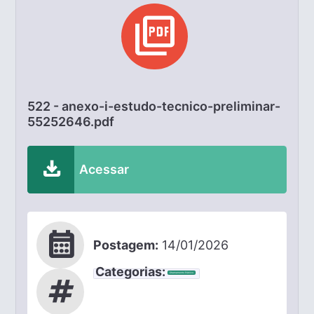
picture_as_pdf
522 - anexo-i-estudo-tecnico-preliminar-
55252646.pdf
download
Acessar
calendar_month
Postagem:
14/01/2026
Categorias:
Chamamento Público
tag