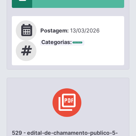
calendar_month
Postagem:
13/03/2026
Categorias:
Contas Públicas
tag
picture_as_pdf
529 - edital-de-chamamento-publico-5-