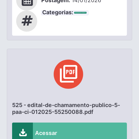
calendar_month
Postagem:
14/01/2026
Categorias:
Chamamento Público
tag
picture_as_pdf
525 - edital-de-chamamento-publico-5-
paa-ci-012025-55250088.pdf
download
Acessar