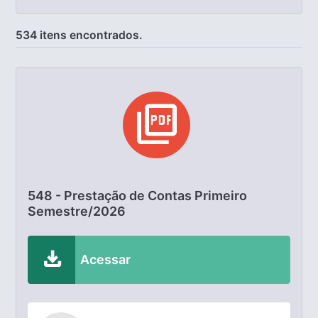
534 itens encontrados.
picture_as_pdf
548 - Prestação de Contas Primeiro
Semestre/2026
download
Acessar