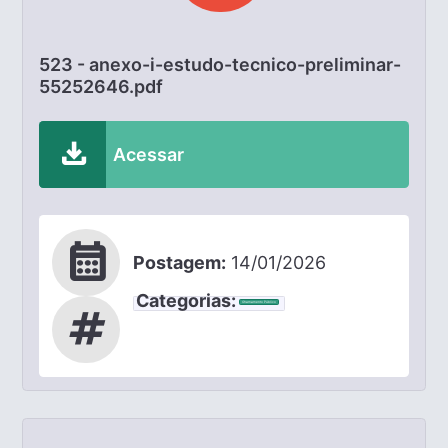
523 - anexo-i-estudo-tecnico-preliminar-
55252646.pdf
download
Acessar
calendar_month
Postagem:
14/01/2026
Categorias:
Chamamento Público
tag