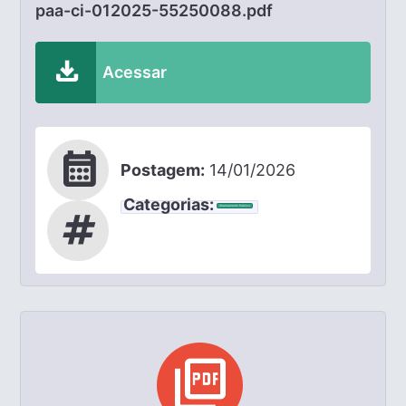
paa-ci-012025-55250088.pdf
download
Acessar
calendar_month
Postagem:
14/01/2026
Categorias:
Chamamento Público
tag
picture_as_pdf