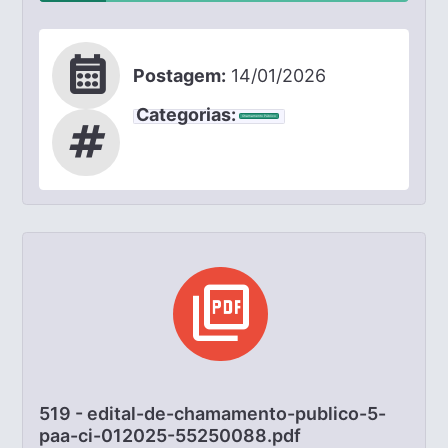
calendar_month
Postagem:
14/01/2026
Categorias:
Chamamento Público
tag
picture_as_pdf
519 - edital-de-chamamento-publico-5-
paa-ci-012025-55250088.pdf