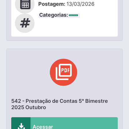
calendar_month
Postagem:
13/03/2026
Categorias:
Contas Públicas
tag
picture_as_pdf
542 - Prestação de Contas 5° Bimestre
2025 Outubro
download
Acessar