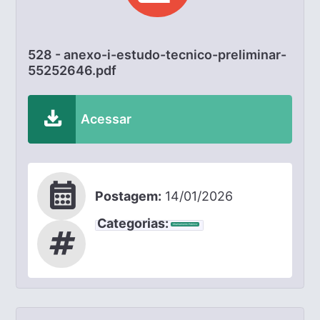
528 - anexo-i-estudo-tecnico-preliminar-
55252646.pdf
download
Acessar
calendar_month
Postagem:
14/01/2026
Categorias:
Chamamento Público
tag