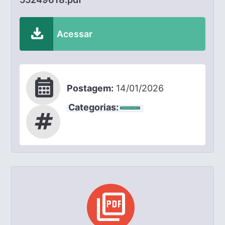
download
Acessar
calendar_month
Postagem:
14/01/2026
Categorias:
Chamamento Público
tag
picture_as_pdf