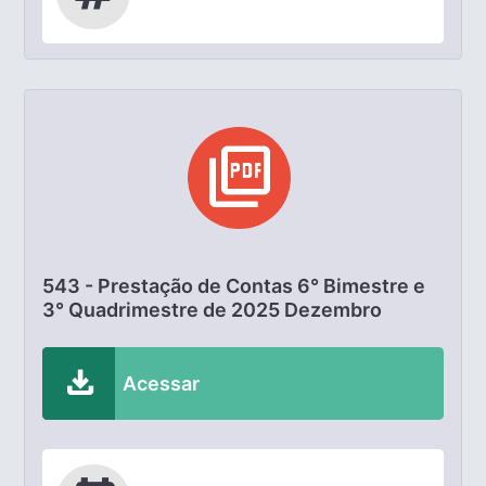
picture_as_pdf
543 - Prestação de Contas 6° Bimestre e
3° Quadrimestre de 2025 Dezembro
download
Acessar