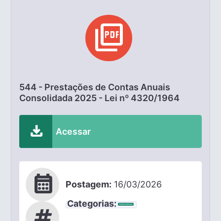
picture_as_pdf
544 - Prestações de Contas Anuais
Consolidada 2025 - Lei nº 4320/1964
download
Acessar
calendar_month
Postagem:
16/03/2026
Categorias:
Contas Públicas
tag