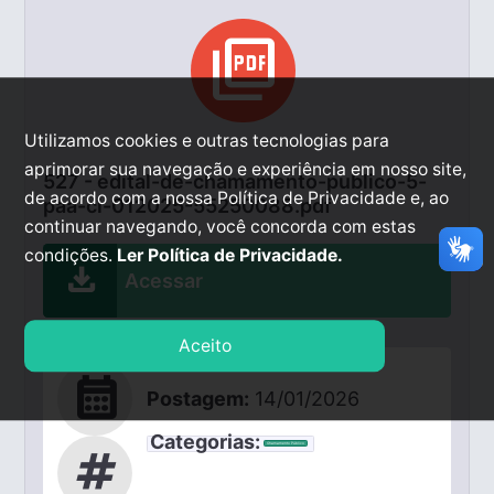
picture_as_pdf
Utilizamos cookies e outras tecnologias para
aprimorar sua navegação e experiência em nosso site,
527 - edital-de-chamamento-publico-5-
de acordo com a nossa Política de Privacidade e, ao
paa-ci-012025-55250088.pdf
continuar navegando, você concorda com estas
condições.
Ler Política de Privacidade.
download
Acessar
Aceito
calendar_month
Postagem:
14/01/2026
Categorias:
Chamamento Público
tag