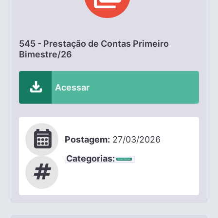
545 - Prestação de Contas Primeiro
Bimestre/26
download
Acessar
calendar_month
Postagem:
27/03/2026
Categorias:
Contas Públicas
tag