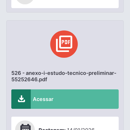
picture_as_pdf
526 - anexo-i-estudo-tecnico-preliminar-
55252646.pdf
download
Acessar