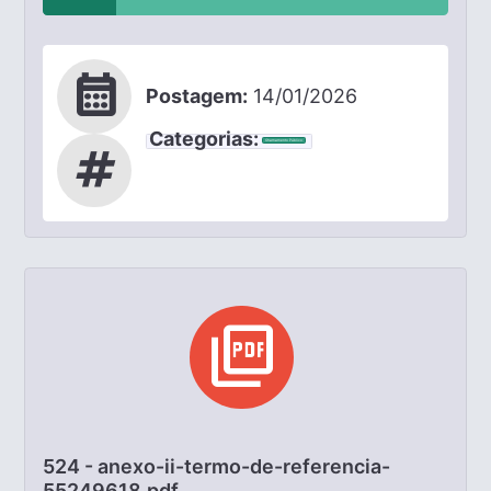
calendar_month
Postagem:
14/01/2026
Categorias:
Chamamento Público
tag
picture_as_pdf
524 - anexo-ii-termo-de-referencia-
55249618.pdf