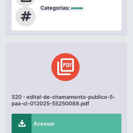
Categorias:
Chamamento Público
tag
picture_as_pdf
520 - edital-de-chamamento-publico-5-
paa-ci-012025-55250088.pdf
download
Acessar