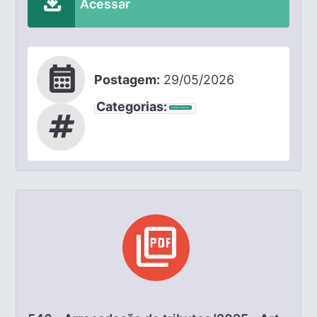
download
Acessar
calendar_month
Postagem:
29/05/2026
Categorias:
Contas Públicas
tag
picture_as_pdf