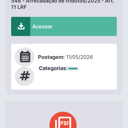
546 - Arrecadação de tributos/2025 - Art.
11 LRF
download
Acessar
calendar_month
Postagem:
11/05/2026
Categorias:
Contas Públicas
tag
picture_as_pdf