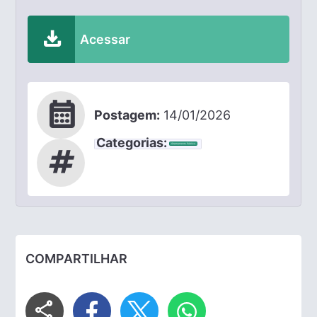
download
Acessar
calendar_month
Postagem:
14/01/2026
Categorias:
Chamamento Público
tag
COMPARTILHAR
share