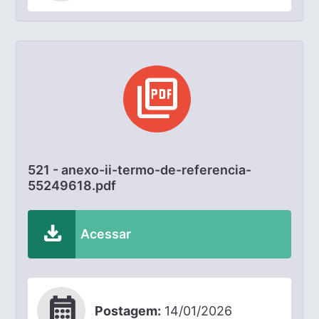
picture_as_pdf
521 - anexo-ii-termo-de-referencia-
55249618.pdf
download
Acessar
calendar_month
Postagem:
14/01/2026