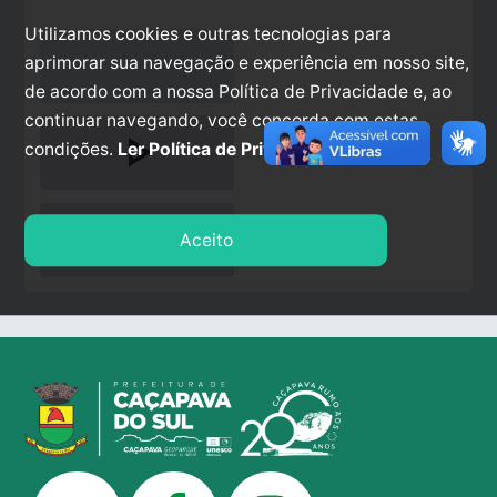
Utilizamos cookies e outras tecnologias para
aprimorar sua navegação e experiência em nosso site,
de acordo com a nossa Política de Privacidade e, ao
continuar navegando, você concorda com estas
play_arrow
condições.
Ler Política de Privacidade.
stop
Aceito