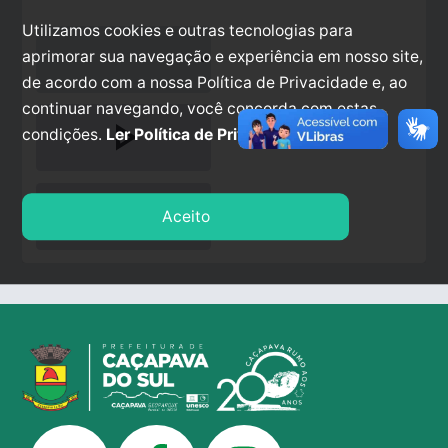
Utilizamos cookies e outras tecnologias para
aprimorar sua navegação e experiência em nosso site,
de acordo com a nossa Política de Privacidade e, ao
continuar navegando, você concorda com estas
play_arrow
condições.
Ler Política de Privacidade.
stop
Aceito