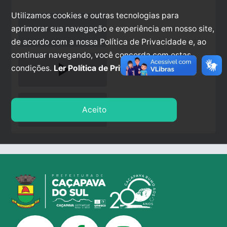
Utilizamos cookies e outras tecnologias para
aprimorar sua navegação e experiência em nosso site,
de acordo com a nossa Política de Privacidade e, ao
continuar navegando, você concorda com estas
play_arrow
condições.
Ler Política de Privacidade.
stop
Aceito