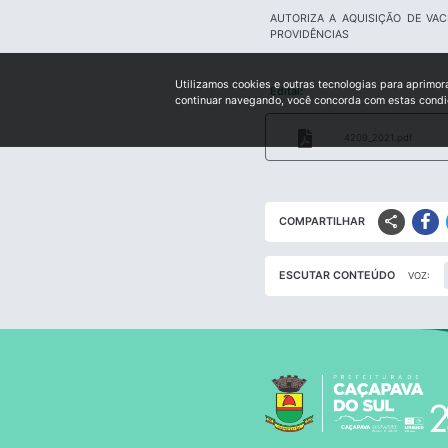
AUTORIZA A AQUISIÇÃO DE VA
PROVIDÊNCIAS
Utilizamos cookies e outras tecnologias para aprimor
Edital:
continuar navegando, você concorda com estas cond
4209_2021.pdf
share
COMPARTILHAR
ESCUTAR CONTEÚDO
VOZ: