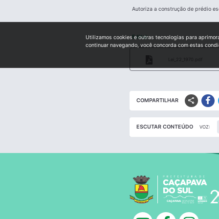
Autoriza a construção de prédio es
Edital:
Utilizamos cookies e outras tecnologias para aprimor
continuar navegando, você concorda com estas cond
Lei_22_1970.pdf
share
COMPARTILHAR
ESCUTAR CONTEÚDO
VOZ: