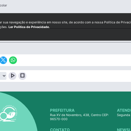
colar
ar sua navegação e experiência em nosso site, de acordo com a nossa Política de Privac
ições.
Ler Política de Privacidade.
play_arrow
stop
PREFEITURA
ATEND
Rua XV de Novembro, 438, Centro CEP:
Segunda 
96570-000
CONTATO
NEWSL