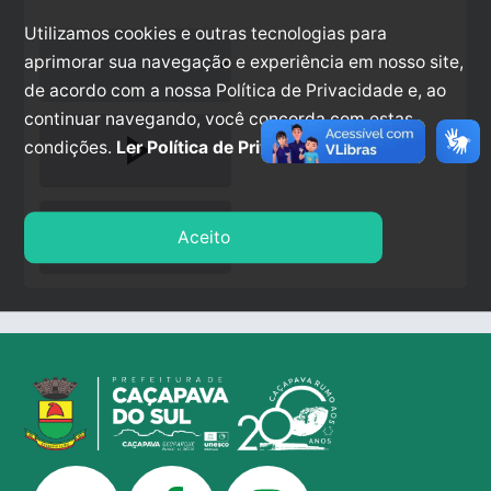
Utilizamos cookies e outras tecnologias para
aprimorar sua navegação e experiência em nosso site,
de acordo com a nossa Política de Privacidade e, ao
continuar navegando, você concorda com estas
play_arrow
condições.
Ler Política de Privacidade.
stop
Aceito