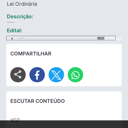
Lei Ordinária
Descrição:
Cancela dívida
Edital:
Download
Lei_05_1969.pdf
COMPARTILHAR
share
ESCUTAR CONTEÚDO
VOZ: