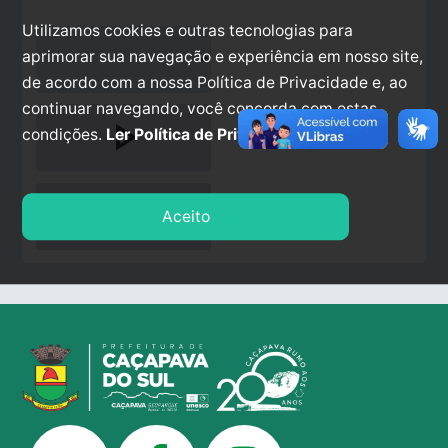
Utilizamos cookies e outras tecnologias para
aprimorar sua navegação e experiência em nosso site,
de acordo com a nossa Política de Privacidade e, ao
continuar navegando, você concorda com estas
play_arrow
condições.
Ler Política de Privacidade.
stop
Aceito