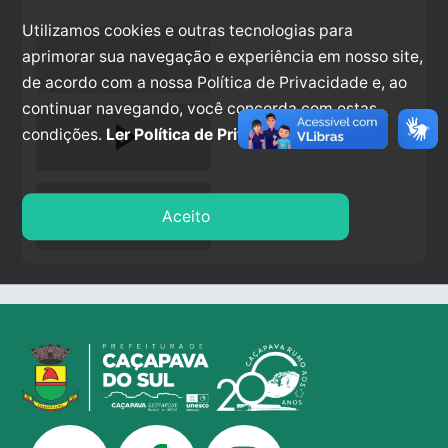
Utilizamos cookies e outras tecnologias para
aprimorar sua navegação e experiência em nosso site,
de acordo com a nossa Política de Privacidade e, ao
continuar navegando, você concorda com estas
play_arrow
condições.
Ler Política de Privacidade.
stop
Aceito