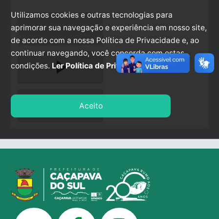
Utilizamos cookies e outras tecnologias para
aprimorar sua navegação e experiência em nosso site,
de acordo com a nossa Política de Privacidade e, ao
continuar navegando, você concorda com estas
play_arrow
condições.
Ler Política de Privacidade.
stop
Aceito