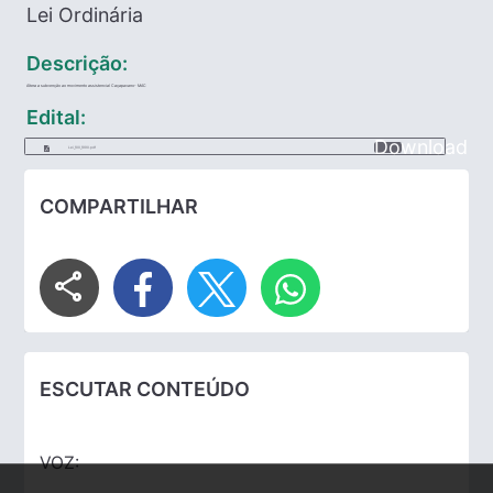
Lei Ordinária
Descrição:
Altera a subvenção ao movimento assistencial Caçapavano- MAC
Edital:
Download
Lei_100_1990.pdf
COMPARTILHAR
share
ESCUTAR CONTEÚDO
VOZ: