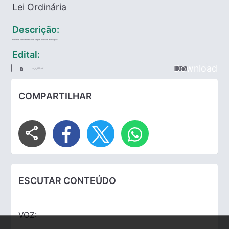
Lei Ordinária
Descrição:
Eleva os vencimentos dos cargos públicos municipais
Edital:
Download
Lei_14_1977.pdf
COMPARTILHAR
share
ESCUTAR CONTEÚDO
VOZ: