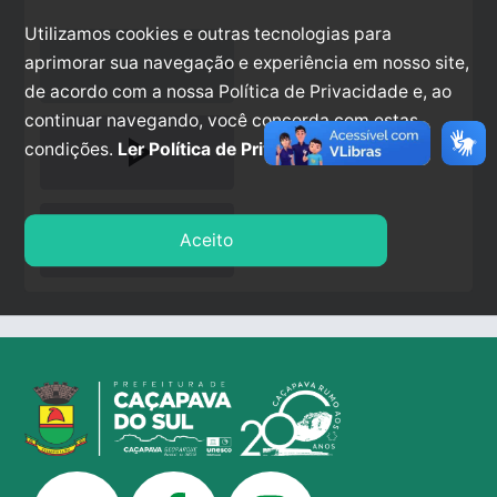
Utilizamos cookies e outras tecnologias para
aprimorar sua navegação e experiência em nosso site,
de acordo com a nossa Política de Privacidade e, ao
continuar navegando, você concorda com estas
play_arrow
condições.
Ler Política de Privacidade.
stop
Aceito