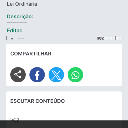
Lei Ordinária
Descrição:
Autoriza abertura de créditos suplementares
Edital:
Download
Lei_41_1980.pdf
COMPARTILHAR
share
ESCUTAR CONTEÚDO
VOZ: