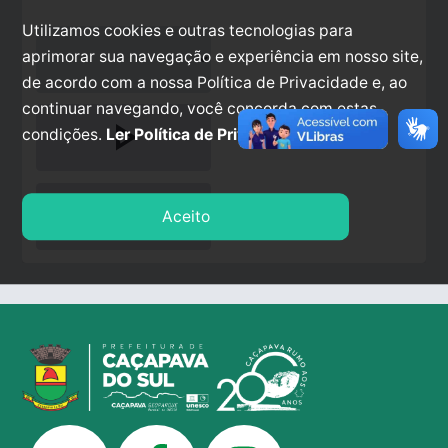
Utilizamos cookies e outras tecnologias para
aprimorar sua navegação e experiência em nosso site,
de acordo com a nossa Política de Privacidade e, ao
continuar navegando, você concorda com estas
play_arrow
condições.
Ler Política de Privacidade.
stop
Aceito