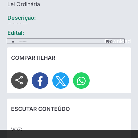
Lei Ordinária
Descrição:
Autoriza a abertura de créditos adicionais
Edital:
Download
Lei_24_1984.pdf
COMPARTILHAR
share
ESCUTAR CONTEÚDO
VOZ: