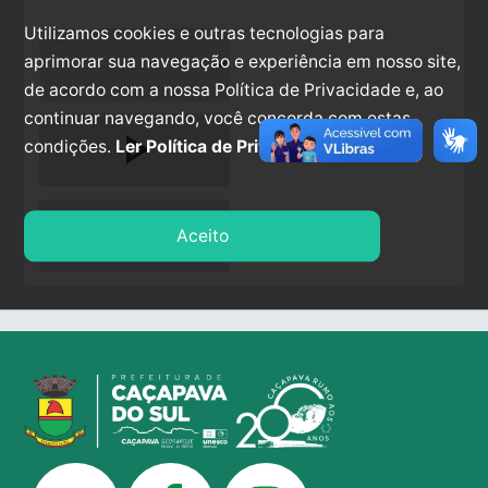
Utilizamos cookies e outras tecnologias para
aprimorar sua navegação e experiência em nosso site,
de acordo com a nossa Política de Privacidade e, ao
continuar navegando, você concorda com estas
play_arrow
condições.
Ler Política de Privacidade.
stop
Aceito