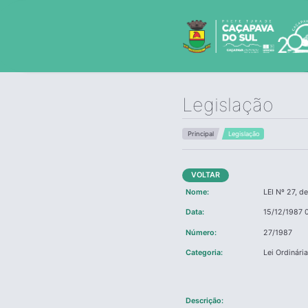
Legislação
Principal
Legislação
VOLTAR
Nome:
LEI Nº 27, d
Data:
15/12/1987 
Número:
27/1987
Categoria:
Lei Ordinári
Descrição: