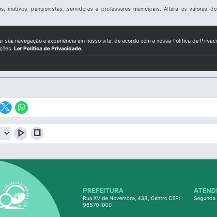
, inativos, pensionistas, servidores e professores municipais. Altera os valores 
ar sua navegação e experiência em nosso site, de acordo com a nossa Política de Privac
ições.
Ler Política de Privacidade.
play_arrow
stop
PREFEITURA
ATEND
Rua XV de Novembro, 438, Centro CEP:
Segunda 
96570-000