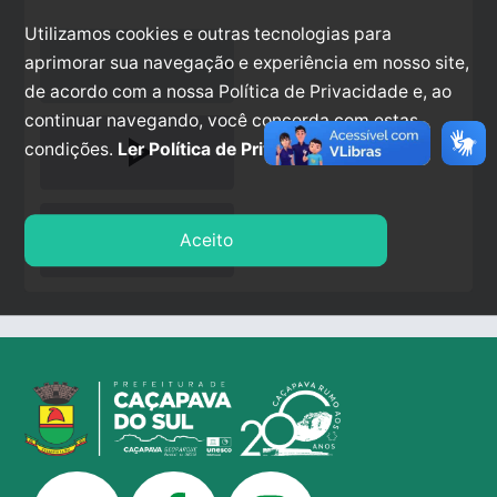
Utilizamos cookies e outras tecnologias para
aprimorar sua navegação e experiência em nosso site,
de acordo com a nossa Política de Privacidade e, ao
continuar navegando, você concorda com estas
play_arrow
condições.
Ler Política de Privacidade.
stop
Aceito