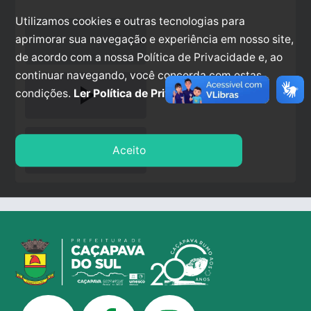
Utilizamos cookies e outras tecnologias para
aprimorar sua navegação e experiência em nosso site,
de acordo com a nossa Política de Privacidade e, ao
continuar navegando, você concorda com estas
play_arrow
condições.
Ler Política de Privacidade.
stop
Aceito