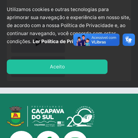
Utilizamos cookies e outras tecnologias para
aprimorar sua navegação e experiência em nosso site,
de acordo com a nossa Política de Privacidade e, ao
continuar navegando, você concorda com estas
play_arrow
condições.
Ler Política de Privacidade.
stop
Aceito