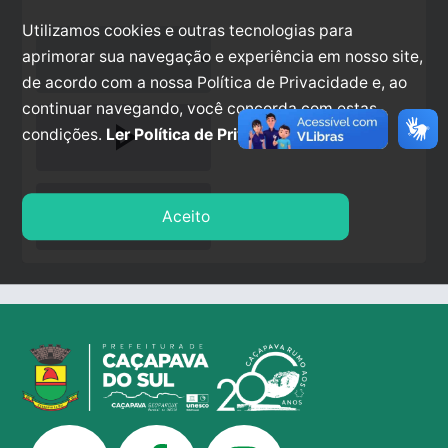
Utilizamos cookies e outras tecnologias para
aprimorar sua navegação e experiência em nosso site,
de acordo com a nossa Política de Privacidade e, ao
continuar navegando, você concorda com estas
play_arrow
condições.
Ler Política de Privacidade.
stop
Aceito