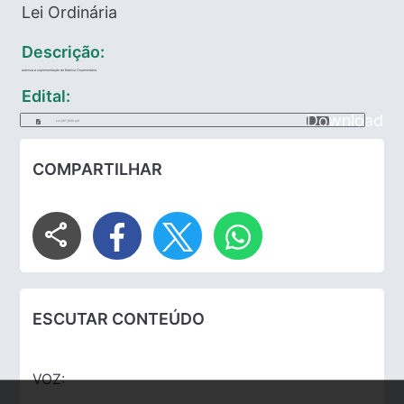
Lei Ordinária
Descrição:
autoriza a suplementação de Rubrica Orçamentária.
Edital:
Download
Lei_097_1990.pdf
COMPARTILHAR
share
ESCUTAR CONTEÚDO
VOZ: