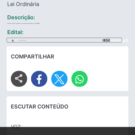
Lei Ordinária
Descrição:
Autoriza o Poder Legislativo a conceder subvenção ao CONSEPRO
Edital:
Download
Lei_190_1991.pdf
COMPARTILHAR
share
ESCUTAR CONTEÚDO
VOZ: