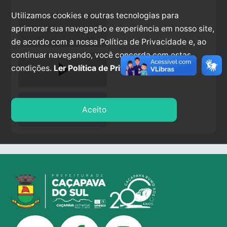
Utilizamos cookies e outras tecnologias para
aprimorar sua navegação e experiência em nosso site,
de acordo com a nossa Política de Privacidade e, ao
continuar navegando, você concorda com estas
play_arrow
condições.
Ler Política de Privacidade.
stop
Aceito