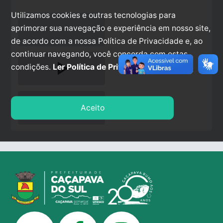
Utilizamos cookies e outras tecnologias para
aprimorar sua navegação e experiência em nosso site,
de acordo com a nossa Política de Privacidade e, ao
continuar navegando, você concorda com estas
play_arrow
condições.
Ler Política de Privacidade.
stop
Aceito