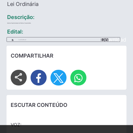
Lei Ordinária
Descrição:
Autoriza Suplementação de Rubrica Orçamentária
Edital:
Download
Lei_062_1989.pdf
COMPARTILHAR
share
ESCUTAR CONTEÚDO
VOZ: