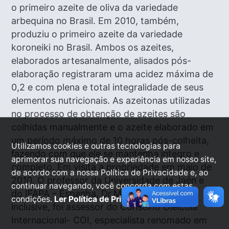
o primeiro azeite de oliva da variedade
arbequina no Brasil. Em 2010, também,
produziu o primeiro azeite da variedade
koroneiki no Brasil. Ambos os azeites,
elaborados artesanalmente, alisados pós-
elaboração registraram uma acidez máxima de
0,2 e com plena e total integralidade de seus
elementos nutricionais. As azeitonas utilizadas
no processo de obtenção de azeites são
colhidas manualmente e o azeite elaborado em
um período máximo de 10 horas pós-colheita,
Utilizamos cookies e outras tecnologias para
fazendo com que ele se mantenha integro e
aprimorar sua navegação e experiência em nosso site,
completo. Em visita a propriedade em maio de
de acordo com a nossa Política de Privacidade e, ao
2010. O professor da Universidade de Jaén e
continuar navegando, você concorda com estas
do IFAPA – Espanha, Dr.Marino Uceda, que
condições.
Ler Política de Privacidade.
inclusive, foi assessor do Conselho Oleícola
Internacional- COI, especialista renomado em