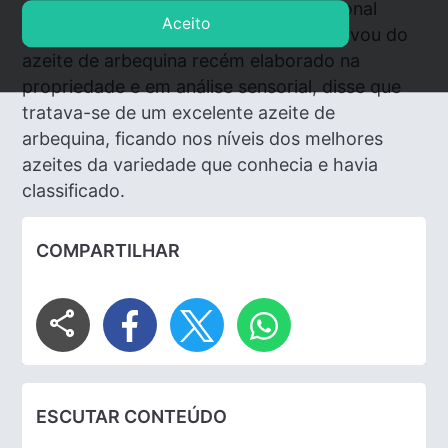
elaiotecnia, tendo em sua vida profissional
Aceito
classificado mais de 50 mil azeites, provou do
azeite de arbequina recém elaborado na
propriedade e em análise sensorial, disse que
tratava-se de um excelente azeite de
arbequina, ficando nos níveis dos melhores
azeites da variedade que conhecia e havia
classificado.
COMPARTILHAR
share
ESCUTAR CONTEÚDO