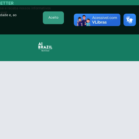
ETTER
se e receba nossos informativos
-mail
idade e, ao
Aceito