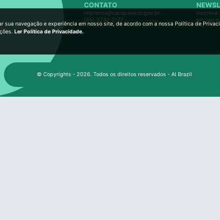
CONTATO
NEWSL
imprensa@cacapava.rs.gov.br
Inscreva-
(55) 3281-2177
em seu e
ar sua navegação e experiência em nosso site, de acordo com a nossa Política de Privac
ições.
Ler Política de Privacidade.
© Copyrights - 2026. Todos os direitos reservados - AI Brazil