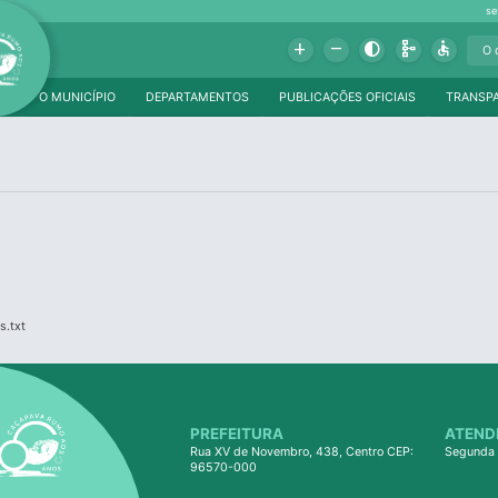
se
Add
Remove
Contrast
Schema
Accessible
O MUNICÍPIO
DEPARTAMENTOS
PUBLICAÇÕES OFICIAIS
TRANSP
s.txt
PREFEITURA
ATEND
Rua XV de Novembro, 438, Centro CEP:
Segunda 
96570-000