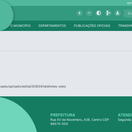
qui
Add
Remove
Contrast
Schema
Accessible
O MUNICÍPIO
DEPARTAMENTOS
PUBLICAÇÕES OFICIAIS
TRANSP
loads/uploads/edital/50834/telefones-uteis
PREFEITURA
ATEND
Rua XV de Novembro, 438, Centro CEP:
Segunda 
96570-000