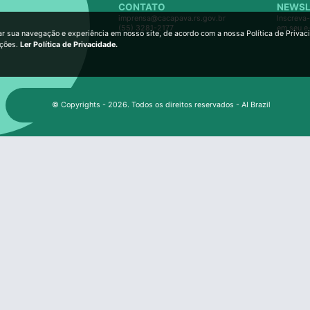
CONTATO
NEWSL
imprensa@cacapava.rs.gov.br
Inscreva-
(55) 3281-2177
em seu e
ar sua navegação e experiência em nosso site, de acordo com a nossa Política de Privac
ições.
Ler Política de Privacidade.
© Copyrights - 2026. Todos os direitos reservados - AI Brazil