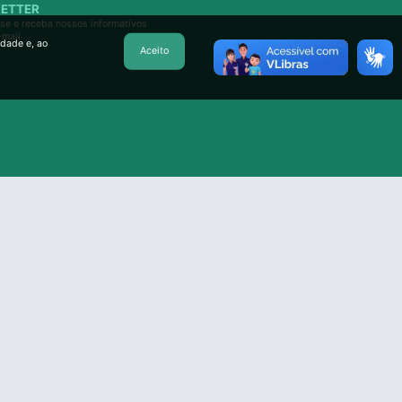
ETTER
se e receba nossos informativos
-mail
idade e, ao
Aceito