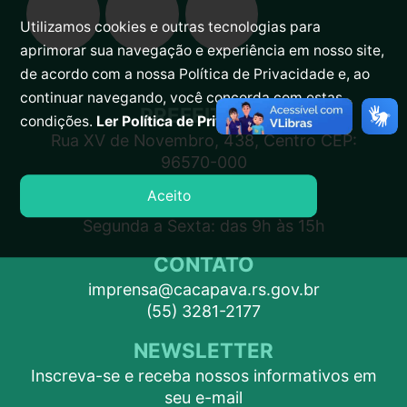
Utilizamos cookies e outras tecnologias para
aprimorar sua navegação e experiência em nosso site,
de acordo com a nossa Política de Privacidade e, ao
continuar navegando, você concorda com estas
PREFEITURA
condições.
Ler Política de Privacidade.
Rua XV de Novembro, 438, Centro CEP:
96570-000
Aceito
ATENDIMENTO
Segunda a Sexta: das 9h às 15h
CONTATO
imprensa@cacapava.rs.gov.br
(55) 3281-2177
NEWSLETTER
Inscreva-se e receba nossos informativos em
seu e-mail