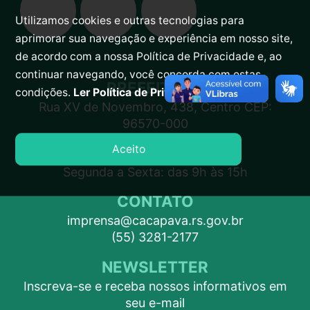
Utilizamos cookies e outras tecnologias para
aprimorar sua navegação e experiência em nosso site,
de acordo com a nossa Política de Privacidade e, ao
continuar navegando, você concorda com estas
PREFEITURA
condições.
Ler Política de Privacidade.
Rua XV de Novembro, 438, Centro CEP:
96570-000
Aceito
ATENDIMENTO
Segunda a Sexta: das 9h às 15h
CONTATO
imprensa@cacapava.rs.gov.br
(55) 3281-2177
NEWSLETTER
Inscreva-se e receba nossos informativos em
seu e-mail